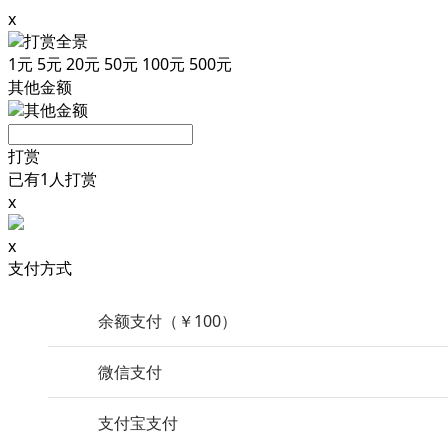
x
打赏全景
1
元
5
元
20
元
50
元
100
元
500
元
其他金额
其他金额
打赏
已有1人打赏
x
x
支付方式
余额支付（￥100）
微信支付
支付宝支付