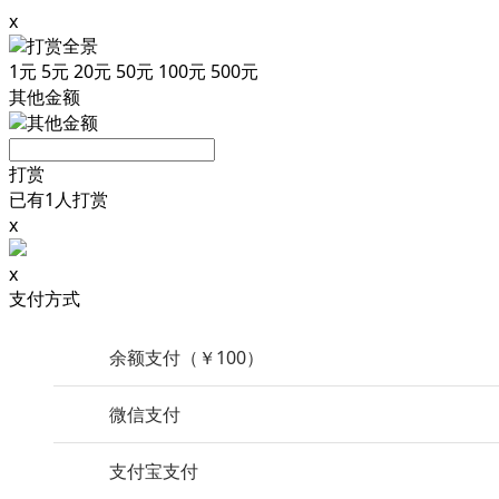
x
打赏全景
1
元
5
元
20
元
50
元
100
元
500
元
其他金额
其他金额
打赏
已有1人打赏
x
x
支付方式
余额支付（￥100）
微信支付
支付宝支付