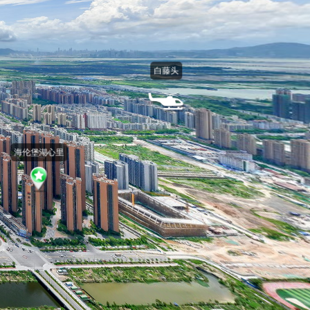
白藤头
海伦堡湖心里