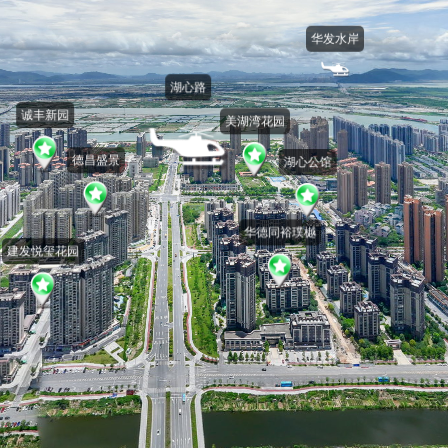
华发水岸
湖心路
诚丰新园
美湖湾花园
德昌盛景
湖心公馆
华德同裕璞樾
建发悦玺花园